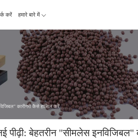
्क करें
हमारे बारे में
नविजिबल" कारीगरी कैसे हासिल करें
 नई पीढ़ी: बेहतरीन "सीमलेस इनविजिबल" क