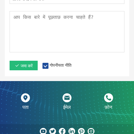
गोपनीयता नीति
जमा करें
पता
ईमेल
फ़ोन