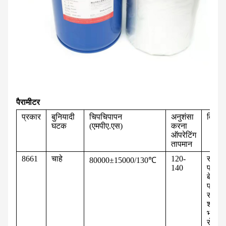
पैरामीटर
प्रकार
बुनियादी
चिपचिपापन
अनुशंसा
विशेषत
घटक
(एमपीए.एस)
करना
ऑपरेटिंग
तापमान
8661
चाहे
120-
सार्वभ
80000±15000/130℃
140
प्रकार
बेहतर
प्रारं
संबंध
शक्ति,
भर गों
रोलर