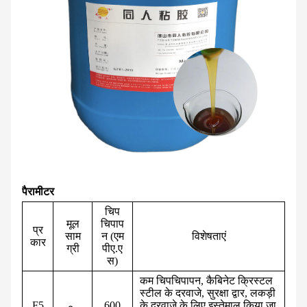
पैरामीटर
चिप
मूल
चिपाप
प्र
साम
न (एम
विशेषताएं
कार
ग्री
पीए.ए
स)
कम चिपचिपापन, कैबिनेट क्रिस्टल
स्टील के दरवाजे, सुरक्षा द्वार, लकड़ी
F5
600
के दरवाजे के लिए इस्तेमाल किया जा